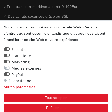
✓Free transport maritime à partir fr 100Euro
✓ Des achats sécurisés grâce au SSL
✓ Politique de confidentialité
Nous utilisons des cookies sur notre site Web. Certains
d’entre eux sont essentiels, tandis que d’autres nous aident
à améliorer ce site Web et votre expérience.
NEWSLETTER
Essentiel
Ceres::Template.newsletterHoneypotLabel
ADRESSE E-MAIL **
Statistique
Marketing
Par la présente, je confirme avoir lu la
. Je
Déclaration de confidentialité
Médias externes
peux rétracter mon consentement à tout moment.**
PayPal
Fonctionnel
S’abonner
Autres paramètres
** Il s’agit d’un champ obligatoire.
Tout accepter
90
Refuser tout