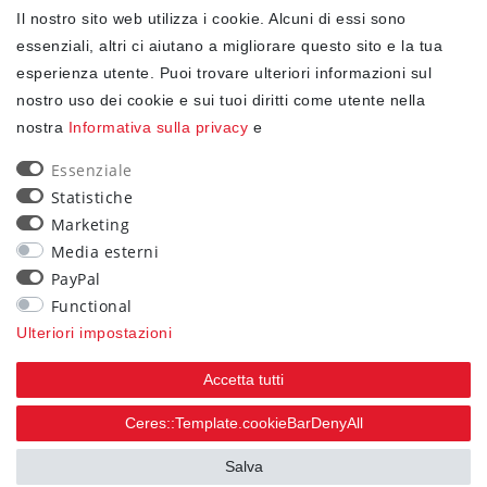
Il nostro sito web utilizza i cookie. Alcuni di essi sono
✓ Protezione dei dati
essenziali, altri ci aiutano a migliorare questo sito e la tua
esperienza utente. Puoi trovare ulteriori informazioni sul
nostro uso dei cookie e sui tuoi diritti come utente nella
NEWSLETTER
nostra
Informativa sulla privacy
e
Ceres::Template.newsletterHoneypotLabel
EMAIL CERES::TEMPLATE.NEWSLETTERISREQUIREDFOOTNOTE
Essenziale
Statistiche
Confermo di aver letto la
Informativa sulla privacy
Marketing
.Ceres::Template.newsletterIsRequiredFootnote
Media esterni
PayPal
Iscriviti
Functional
Ceres::Template.newsletterIsRequiredFootnote
Ulteriori impostazioni
Ceres::Template.newsletterIsRequired
Accetta tutti
90
Ceres::Template.cookieBarDenyAll
trees were planted
Salva