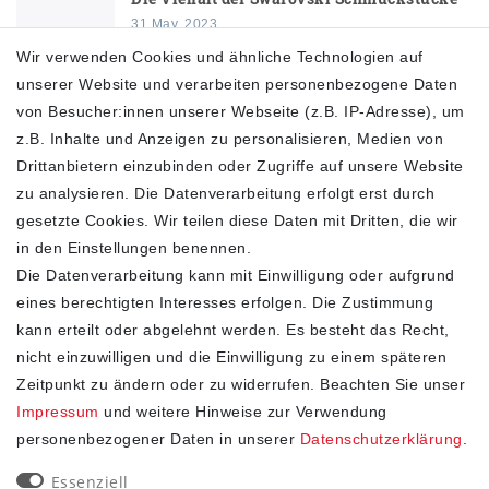
31 May, 2023
Wir verwenden Cookies und ähnliche Technologien auf
unserer Website und verarbeiten personenbezogene Daten
Swarovski Ketten für spezielle Anlässe: Ein
Geschenk der Liebe und Wertschätzung
von Besucher:innen unserer Webseite (z.B. IP-Adresse), um
31 May, 2023
z.B. Inhalte und Anzeigen zu personalisieren, Medien von
Drittanbietern einzubinden oder Zugriffe auf unsere Website
Automatikuhren Geheimtipp - Zeitlose
zu analysieren. Die Datenverarbeitung erfolgt erst durch
Eleganz und Präzision
gesetzte Cookies. Wir teilen diese Daten mit Dritten, die wir
28 May, 2023
in den Einstellungen benennen.
Die Bedeutung von 23:23 Uhr entschlüsselt
Die Datenverarbeitung kann mit Einwilligung oder aufgrund
eines berechtigten Interesses erfolgen. Die Zustimmung
28 May, 2023
kann erteilt oder abgelehnt werden. Es besteht das Recht,
nicht einzuwilligen und die Einwilligung zu einem späteren
Zeitpunkt zu ändern oder zu widerrufen. Beachten Sie unser
Impressum
und weitere Hinweise zur Verwendung
personenbezogener Daten in unserer
Daten­schutz­erklärung
.
SHOP
Essenziell