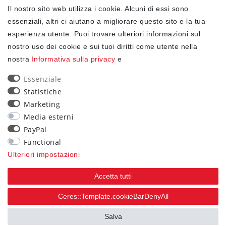
Il nostro sito web utilizza i cookie. Alcuni di essi sono
✓ Protezione dei dati
essenziali, altri ci aiutano a migliorare questo sito e la tua
esperienza utente. Puoi trovare ulteriori informazioni sul
nostro uso dei cookie e sui tuoi diritti come utente nella
NEWSLETTER
nostra
Informativa sulla privacy
e
Ceres::Template.newsletterHoneypotLabel
EMAIL CERES::TEMPLATE.NEWSLETTERISREQUIREDFOOTNOTE
Essenziale
Statistiche
Confermo di aver letto la
Informativa sulla privacy
Marketing
.Ceres::Template.newsletterIsRequiredFootnote
Media esterni
PayPal
Iscriviti
Functional
Ceres::Template.newsletterIsRequiredFootnote
Ulteriori impostazioni
Ceres::Template.newsletterIsRequired
Accetta tutti
90
Ceres::Template.cookieBarDenyAll
trees were planted
Salva