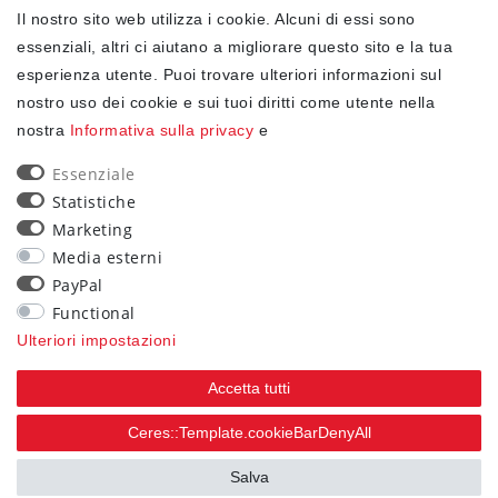
Il nostro sito web utilizza i cookie. Alcuni di essi sono
✓ Protezione dei dati
essenziali, altri ci aiutano a migliorare questo sito e la tua
esperienza utente. Puoi trovare ulteriori informazioni sul
nostro uso dei cookie e sui tuoi diritti come utente nella
NEWSLETTER
nostra
Informativa sulla privacy
e
Ceres::Template.newsletterHoneypotLabel
EMAIL CERES::TEMPLATE.NEWSLETTERISREQUIREDFOOTNOTE
Essenziale
Statistiche
Confermo di aver letto la
Informativa sulla privacy
Marketing
.Ceres::Template.newsletterIsRequiredFootnote
Media esterni
PayPal
Iscriviti
Functional
Ceres::Template.newsletterIsRequiredFootnote
Ulteriori impostazioni
Ceres::Template.newsletterIsRequired
Accetta tutti
90
Ceres::Template.cookieBarDenyAll
trees were planted
Salva