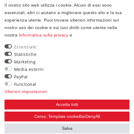
Il nostro sito web utilizza i cookie. Alcuni di essi sono
✓ Protezione dei dati
essenziali, altri ci aiutano a migliorare questo sito e la tua
esperienza utente. Puoi trovare ulteriori informazioni sul
nostro uso dei cookie e sui tuoi diritti come utente nella
NEWSLETTER
nostra
Informativa sulla privacy
e
Ceres::Template.newsletterHoneypotLabel
EMAIL CERES::TEMPLATE.NEWSLETTERISREQUIREDFOOTNOTE
Essenziale
Statistiche
Confermo di aver letto la
Informativa sulla privacy
Marketing
.Ceres::Template.newsletterIsRequiredFootnote
Media esterni
PayPal
Iscriviti
Functional
Ceres::Template.newsletterIsRequiredFootnote
Ulteriori impostazioni
Ceres::Template.newsletterIsRequired
Accetta tutti
90
Ceres::Template.cookieBarDenyAll
trees were planted
Salva