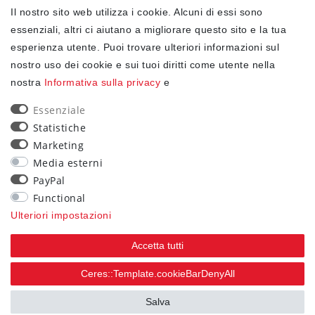
Il nostro sito web utilizza i cookie. Alcuni di essi sono
✓ Protezione dei dati
essenziali, altri ci aiutano a migliorare questo sito e la tua
esperienza utente. Puoi trovare ulteriori informazioni sul
nostro uso dei cookie e sui tuoi diritti come utente nella
NEWSLETTER
nostra
Informativa sulla privacy
e
Ceres::Template.newsletterHoneypotLabel
EMAIL CERES::TEMPLATE.NEWSLETTERISREQUIREDFOOTNOTE
Essenziale
Statistiche
Confermo di aver letto la
Informativa sulla privacy
Marketing
.Ceres::Template.newsletterIsRequiredFootnote
Media esterni
PayPal
Iscriviti
Functional
Ceres::Template.newsletterIsRequiredFootnote
Ulteriori impostazioni
Ceres::Template.newsletterIsRequired
Accetta tutti
90
Ceres::Template.cookieBarDenyAll
trees were planted
Salva