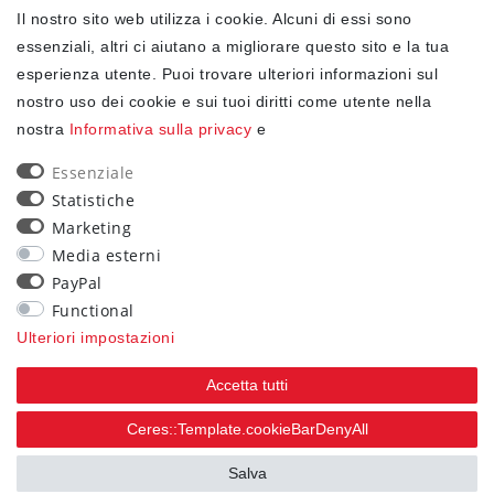
Il nostro sito web utilizza i cookie. Alcuni di essi sono
✓ Protezione dei dati
essenziali, altri ci aiutano a migliorare questo sito e la tua
esperienza utente. Puoi trovare ulteriori informazioni sul
nostro uso dei cookie e sui tuoi diritti come utente nella
NEWSLETTER
nostra
Informativa sulla privacy
e
Ceres::Template.newsletterHoneypotLabel
EMAIL CERES::TEMPLATE.NEWSLETTERISREQUIREDFOOTNOTE
Essenziale
Statistiche
Confermo di aver letto la
Informativa sulla privacy
Marketing
.Ceres::Template.newsletterIsRequiredFootnote
Media esterni
PayPal
Iscriviti
Functional
Ceres::Template.newsletterIsRequiredFootnote
Ulteriori impostazioni
Ceres::Template.newsletterIsRequired
Accetta tutti
90
Ceres::Template.cookieBarDenyAll
trees were planted
Salva