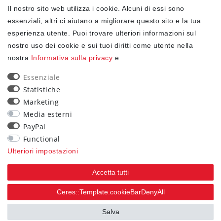
Il nostro sito web utilizza i cookie. Alcuni di essi sono
✓ Protezione dei dati
essenziali, altri ci aiutano a migliorare questo sito e la tua
esperienza utente. Puoi trovare ulteriori informazioni sul
nostro uso dei cookie e sui tuoi diritti come utente nella
NEWSLETTER
nostra
Informativa sulla privacy
e
Ceres::Template.newsletterHoneypotLabel
EMAIL CERES::TEMPLATE.NEWSLETTERISREQUIREDFOOTNOTE
Essenziale
Statistiche
Confermo di aver letto la
Informativa sulla privacy
Marketing
.Ceres::Template.newsletterIsRequiredFootnote
Media esterni
PayPal
Iscriviti
Functional
Ceres::Template.newsletterIsRequiredFootnote
Ulteriori impostazioni
Ceres::Template.newsletterIsRequired
Accetta tutti
90
Ceres::Template.cookieBarDenyAll
trees were planted
Salva