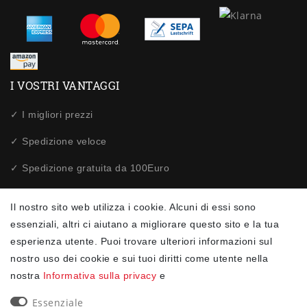
I VOSTRI VANTAGGI
✓ I migliori prezzi
✓ Spedizione veloce
✓ Spedizione gratuita da 100Euro
✓ Acquisti sicuri tramite SSL
Il nostro sito web utilizza i cookie. Alcuni di essi sono
✓ Protezione dei dati
essenziali, altri ci aiutano a migliorare questo sito e la tua
esperienza utente. Puoi trovare ulteriori informazioni sul
nostro uso dei cookie e sui tuoi diritti come utente nella
NEWSLETTER
nostra
Informativa sulla privacy
e
Ceres::Template.newsletterHoneypotLabel
EMAIL CERES::TEMPLATE.NEWSLETTERISREQUIREDFOOTNOTE
Essenziale