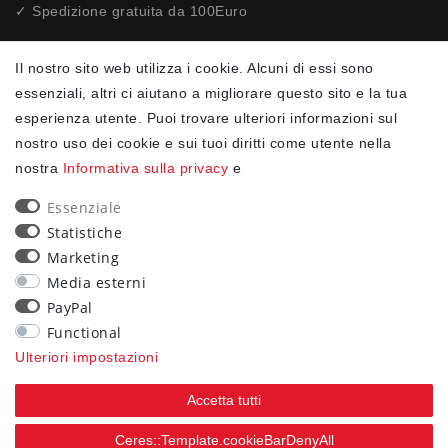
✓ Spedizione gratuita da 100Euro
✓ Acquisti sicuri tramite SSL
Il nostro sito web utilizza i cookie. Alcuni di essi sono
✓ Protezione dei dati
essenziali, altri ci aiutano a migliorare questo sito e la tua
esperienza utente. Puoi trovare ulteriori informazioni sul
nostro uso dei cookie e sui tuoi diritti come utente nella
NEWSLETTER
nostra
Informativa sulla privacy
e
Ceres::Template.newsletterHoneypotLabel
EMAIL CERES::TEMPLATE.NEWSLETTERISREQUIREDFOOTNOTE
Essenziale
Statistiche
Confermo di aver letto la
Informativa sulla privacy
Marketing
.Ceres::Template.newsletterIsRequiredFootnote
Media esterni
PayPal
Iscriviti
Functional
Ceres::Template.newsletterIsRequiredFootnote
Ulteriori impostazioni
Ceres::Template.newsletterIsRequired
Accetta tutti
90
Ceres::Template.cookieBarDenyAll