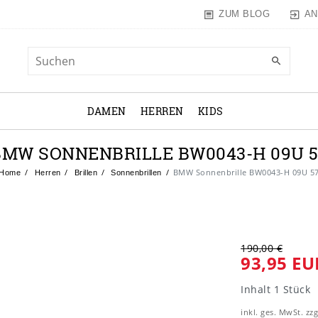
AN
ZUM BLOG
DAMEN
HERREN
KIDS
BMW SONNENBRILLE BW0043-H 09U 5
BMW Sonnenbrille BW0043-H 09U 5
Home
Herren
Brillen
Sonnenbrillen
190,00 €
93,95 EU
Inhalt
1
Stück
inkl. ges. MwSt. zzg