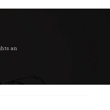
ghts an