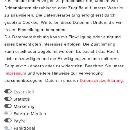
z.B. Inhalte und Anzeigen zu personalisieren, Medien von
Drittanbietern einzubinden oder Zugriffe auf unsere Website
zu analysieren. Die Datenverarbeitung erfolgt erst durch
Valentino Garavani Handtasche Damen VLogo Locker
gesetzte Cookies. Wir teilen diese Daten mit Dritten, die wir
Medium Braun 4W0B0N77RCG KEL
in den Einstellungen benennen.
2.290,00 €
3.200,00 €
Die Datenverarbeitung kann mit Einwilligung oder aufgrund
eines berechtigten Interesses erfolgen. Die Zustimmung
inkl. ges. MwSt.
zzgl.
Versandkosten
kann erteilt oder abgelehnt werden. Es besteht das Recht,
In den Warenkorb
nicht einzuwilligen und die Einwilligung zu einem späteren
Zeitpunkt zu ändern oder zu widerrufen. Beachten Sie unser
Impressum
und weitere Hinweise zur Verwendung
personenbezogener Daten in unserer
Daten­schutz­erklärung
.
SHOP
Essenziell
Statistik
Impressum
Marketing
Daten­schutz­erklärung
Externe Medien
AGB
PayPal
Widerrufs­recht
Funktional