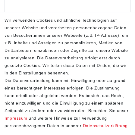
Wir verwenden Cookies und ähnliche Technologien auf
unserer Website und verarbeiten personenbezogene Daten
von Besucher:innen unserer Webseite (z.B. IP-Adresse), um
z.B. Inhalte und Anzeigen zu personalisieren, Medien von
Drittanbietern einzubinden oder Zugriffe auf unsere Website
zu analysieren. Die Datenverarbeitung erfolgt erst durch
gesetzte Cookies. Wir teilen diese Daten mit Dritten, die wir
in den Einstellungen benennen.
* Hierbei handelt es sich um ein Pflichtfeld.
Die Datenverarbeitung kann mit Einwilligung oder aufgrund
Kopie an mich
eines berechtigten Interesses erfolgen. Die Zustimmung
Hiermit bestätige ich, dass ich die
kann erteilt oder abgelehnt werden. Es besteht das Recht,
Daten­schutz­erklärung
*
gelesen habe.
nicht einzuwilligen und die Einwilligung zu einem späteren
Zeitpunkt zu ändern oder zu widerrufen. Beachten Sie unser
Kontakt
Anfrage senden
Honig
Impressum
und weitere Hinweise zur Verwendung
personenbezogener Daten in unserer
Daten­schutz­erklärung
.
SHOP