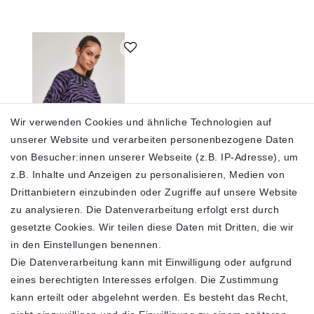
Wir verwenden Cookies und ähnliche Technologien auf
unserer Website und verarbeiten personenbezogene Daten
von Besucher:innen unserer Webseite (z.B. IP-Adresse), um
z.B. Inhalte und Anzeigen zu personalisieren, Medien von
Urban Classics Damen
Ladies Short Tiger
Drittanbietern einzubinden oder Zugriffe auf unsere Website
Sweater TB3033
zu analysieren. Die Datenverarbeitung erfolgt erst durch
39,90 €
gesetzte Cookies. Wir teilen diese Daten mit Dritten, die wir
in den Einstellungen benennen.
inkl. ges. MwSt.
zzgl.
Die Datenverarbeitung kann mit Einwilligung oder aufgrund
Versandkosten
eines berechtigten Interesses erfolgen. Die Zustimmung
In den Warenkorb
kann erteilt oder abgelehnt werden. Es besteht das Recht,