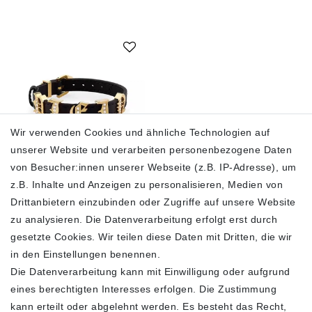
Wir verwenden Cookies und ähnliche Technologien auf
unserer Website und verarbeiten personenbezogene Daten
von Besucher:innen unserer Webseite (z.B. IP-Adresse), um
Philipp Plein Damen
z.B. Inhalte und Anzeigen zu personalisieren, Medien von
Armband LETTERING
Schwarz, Goldfarben
Drittanbietern einzubinden oder Zugriffe auf unsere Website
PJ1AA22BU
zu analysieren. Die Datenverarbeitung erfolgt erst durch
139,00 €
gesetzte Cookies. Wir teilen diese Daten mit Dritten, die wir
190,00 €
in den Einstellungen benennen.
inkl. ges. MwSt.
zzgl.
Die Datenverarbeitung kann mit Einwilligung oder aufgrund
Versandkosten
eines berechtigten Interesses erfolgen. Die Zustimmung
In den Warenkorb
kann erteilt oder abgelehnt werden. Es besteht das Recht,