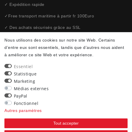
✓ Expédition rapide
✓Free transport maritime à partir fr 100Euro
✓ Des achats sécurisés grâce au SSL
✓ Politique de confidentialité
Nous utilisons des cookies sur notre site Web. Certains
d’entre eux sont essentiels, tandis que d’autres nous aident
à améliorer ce site Web et votre expérience.
NEWSLETTER
Essentiel
Ceres::Template.newsletterHoneypotLabel
ADRESSE E-MAIL **
Statistique
Marketing
Par la présente, je confirme avoir lu la
. Je
Déclaration de confidentialité
Médias externes
peux rétracter mon consentement à tout moment.**
PayPal
Fonctionnel
S’abonner
Autres paramètres
** Il s’agit d’un champ obligatoire.
Tout accepter