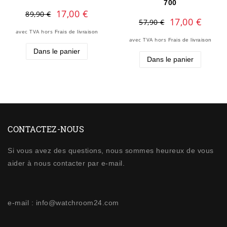
700
17,00 €
89,90 €
17,00 €
57,90 €
avec TVA
hors
Frais de livraison
avec TVA
hors
Frais de livraison
Dans le panier
Dans le panier
CONTACTEZ-NOUS
Si vous avez des questions, nous sommes heureux de vous
aider à nous contacter par e-mail.
e-mail : info@watchroom24.com