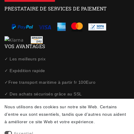
PRESTATAIRE DE SERVICES DE PAIEMENT
VOS AVANTAGES
✓ Les meilleurs prix
✓ Expédition rapide
✓Free transport maritime à partir fr 100Euro
✓ Des achats sécurisés grâce au SSL
✓ Politique de confidentialité
Nous utilisons des cookies sur notre site Web. Certains
d’entre eux sont essentiels, tandis que d’autres nous aident
à améliorer ce site Web et votre expérience.
NEWSLETTER
Essentiel