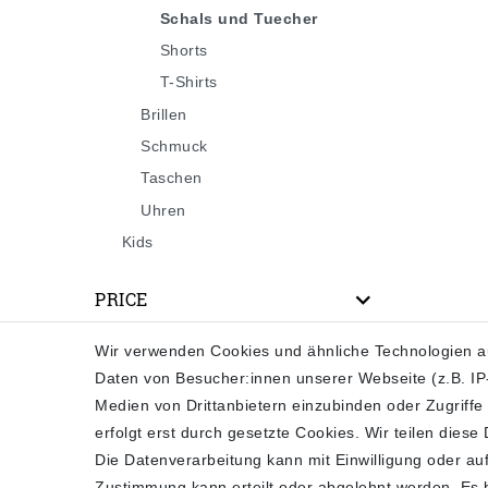
Schals und Tuecher
Shorts
T-Shirts
Brillen
Schmuck
Taschen
Uhren
Kids
PRICE
Wir verwenden Cookies und ähnliche Technologien a
Daten von Besucher:innen unserer Webseite (z.B. IP-
SHOP
Medien von Drittanbietern einzubinden oder Zugriffe
Impressum
erfolgt erst durch gesetzte Cookies. Wir teilen diese
Die Datenverarbeitung kann mit Einwilligung oder auf
Daten­schutz­erklärung
Zustimmung kann erteilt oder abgelehnt werden. Es be