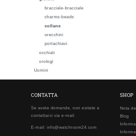
bracciale-bracciale
charms-beads
collane
orecchini
portachiavi
occhiali
orologi
Uomini
CONTATTA
SHOP
Se avete domande, non esitate a
Nota de
contattarci via e-mail.
Blog
Informa
E-mail: info@watchroom24.com
Informat