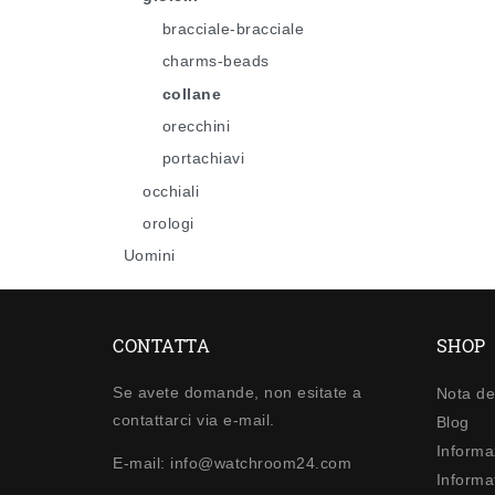
bracciale-bracciale
charms-beads
collane
orecchini
portachiavi
occhiali
orologi
Uomini
CONTATTA
SHOP
Se avete domande, non esitate a
Nota de
contattarci via e-mail.
Blog
Informa
E-mail: info@watchroom24.com
Informat