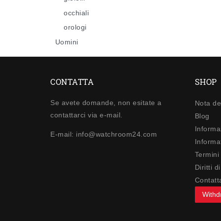
occhiali
orologi
Uomini
CONTATTA
SHOP
Se avete domande, non esitate a
Nota de
contattarci via e-mail.
Blog
Informa
E-mail: info@watchroom24.com
Informat
Termini
Diritti 
Contatt
Withd