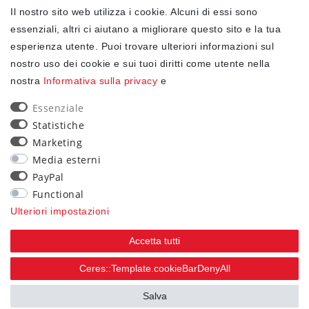
Il nostro sito web utilizza i cookie. Alcuni di essi sono
✓ Protezione dei dati
essenziali, altri ci aiutano a migliorare questo sito e la tua
esperienza utente. Puoi trovare ulteriori informazioni sul
nostro uso dei cookie e sui tuoi diritti come utente nella
NEWSLETTER
nostra
Informativa sulla privacy
e
Ceres::Template.newsletterHoneypotLabel
EMAIL CERES::TEMPLATE.NEWSLETTERISREQUIREDFOOTNOTE
Essenziale
Statistiche
Confermo di aver letto la
Informativa sulla privacy
Marketing
.Ceres::Template.newsletterIsRequiredFootnote
Media esterni
PayPal
Iscriviti
Functional
Ceres::Template.newsletterIsRequiredFootnote
Ulteriori impostazioni
Ceres::Template.newsletterIsRequired
Accetta tutti
90
Ceres::Template.cookieBarDenyAll
trees were planted
Salva