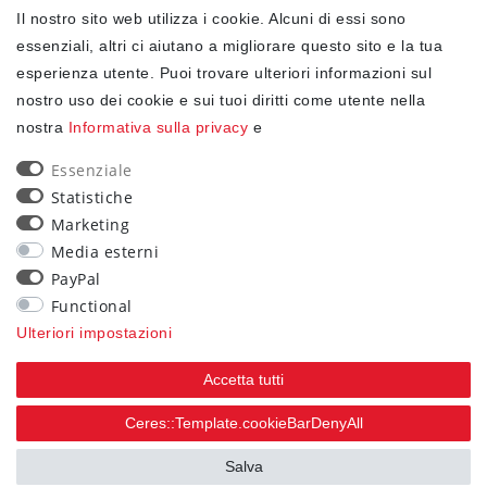
Il nostro sito web utilizza i cookie. Alcuni di essi sono
✓ Protezione dei dati
essenziali, altri ci aiutano a migliorare questo sito e la tua
esperienza utente. Puoi trovare ulteriori informazioni sul
nostro uso dei cookie e sui tuoi diritti come utente nella
NEWSLETTER
nostra
Informativa sulla privacy
e
Ceres::Template.newsletterHoneypotLabel
EMAIL CERES::TEMPLATE.NEWSLETTERISREQUIREDFOOTNOTE
Essenziale
Statistiche
Confermo di aver letto la
Informativa sulla privacy
Marketing
.Ceres::Template.newsletterIsRequiredFootnote
Media esterni
PayPal
Iscriviti
Functional
Ceres::Template.newsletterIsRequiredFootnote
Ulteriori impostazioni
Ceres::Template.newsletterIsRequired
Accetta tutti
90
Ceres::Template.cookieBarDenyAll
trees were planted
Salva