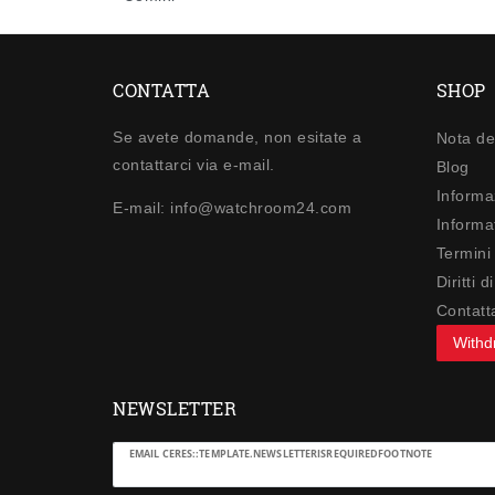
CONTATTA
SHOP
Se avete domande, non esitate a
Nota de
contattarci via e-mail.
Blog
Informa
E-mail: info@watchroom24.com
Informat
Termini
Diritti 
Contatt
Withd
NEWSLETTER
Ceres::Template.newsletterHoneypotLabel
EMAIL CERES::TEMPLATE.NEWSLETTERISREQUIREDFOOTNOTE