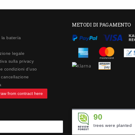
METODI DI PAGAMENTO
 la batería
zione legale
iva sulla privacy
 e condizioni d'uso
di cancellazione
a
raw from contract here
90
trees were planted