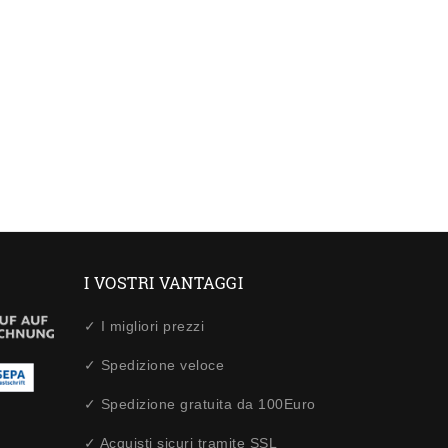
I VOSTRI VANTAGGI
✓ I migliori prezzi
✓ Spedizione veloce
✓ Spedizione gratuita da 100Euro
✓ Acquisti sicuri tramite SSL