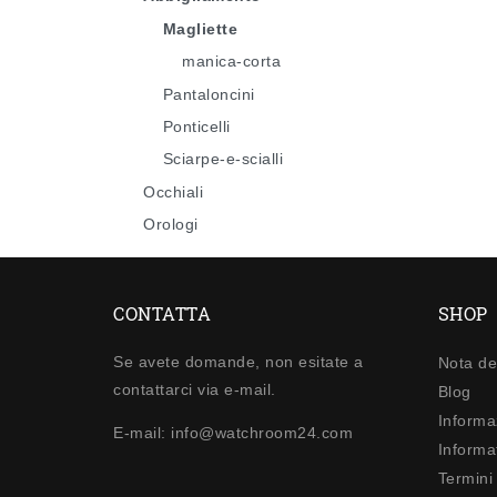
Magliette
manica-corta
Pantaloncini
Ponticelli
Sciarpe-e-scialli
Occhiali
Orologi
CONTATTA
SHOP
Se avete domande, non esitate a
Nota de
contattarci via e-mail.
Blog
Informa
E-mail: info@watchroom24.com
Informat
Termini