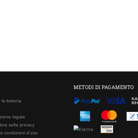
METODI DI PAGAMENTO
 la batería
zione legale
iva sulla privacy
 e condizioni d'uso