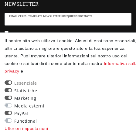
NEWSLETTER
Ceres::Template.newsletterHoneypotLabel
EMAIL CERES::TEMPLATE.NEWSLETTERISREQUIREDFOOTNOTE
Confermo di aver letto la
Informativa sulla privacy
.Ceres::Template.newsletterIsRequiredFootnote
Il nostro sito web utilizza i cookie. Alcuni di essi sono essenziali
altri ci aiutano a migliorare questo sito e la tua esperienza
Iscriviti
utente. Puoi trovare ulteriori informazioni sul nostro uso dei
cookie e sui tuoi diritti come utente nella nostra
Informativa sull
Ceres::Template.newsletterIsRequiredFootnote
privacy
e
Ceres::Template.newsletterIsRequired
Essenziale
90
Statistiche
trees were planted
Marketing
Media esterni
PayPal
Functional
Ulteriori impostazioni