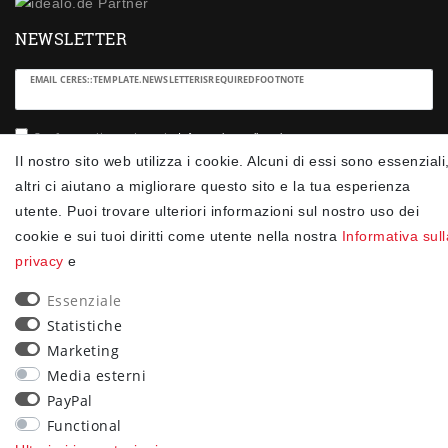
NEWSLETTER
Ceres::Template.newsletterHoneypotLabel
EMAIL CERES::TEMPLATE.NEWSLETTERISREQUIREDFOOTNOTE
Confermo di aver letto la
Informativa sulla privacy
.Ceres::Template.newsletterIsRequiredFootnote
Il nostro sito web utilizza i cookie. Alcuni di essi sono essenziali
altri ci aiutano a migliorare questo sito e la tua esperienza
Iscriviti
utente. Puoi trovare ulteriori informazioni sul nostro uso dei
cookie e sui tuoi diritti come utente nella nostra
Informativa sull
Ceres::Template.newsletterIsRequiredFootnote
privacy
e
Ceres::Template.newsletterIsRequired
Essenziale
90
Statistiche
trees were planted
Marketing
Media esterni
PayPal
Functional