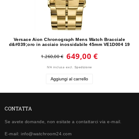
Versace Aion Chronograph Mens Watch Bracciale
d&#039;oro in acciaio inossidabile 45mm VE1D004 19
649,00 €
1.260,00 €
IVA inclusa
excl.
Spedizione
Aggiungi al carrello
CONTATTA
Se avete domande, non esitate a contattarci via e-mail.
E-mail: info@watchroom24.com