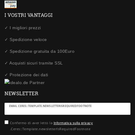
I VOSTRI VANTAGGI
✓ I migliori prezzi
✓ Spedizione veloce
✓ Spedizione gratuita da 100Euro
✓ Acquisti sicuri tramite SSL
✓ Protezione dei dati
NEWSLETTER
Ceres::Template.newsletterHoneypotLabel
EMAIL CERES::TEMPLATE.NEWSLETTERISREQUIREDFOOTNOTE
Confermo di aver letto la
Informativa sulla privacy
.Ceres::Template.newsletterIsRequiredFootnote