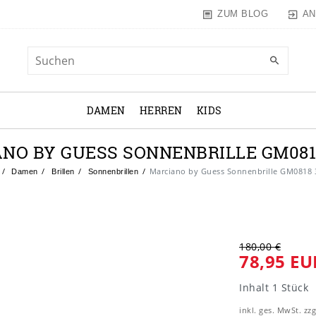
AN
ZUM BLOG
DAMEN
HERREN
KIDS
NO BY GUESS SONNENBRILLE GM0818
Marciano by Guess Sonnenbrille GM0818 
Damen
Brillen
Sonnenbrillen
180,00 €
78,95 EU
Inhalt
1
Stück
inkl. ges. MwSt. zzg