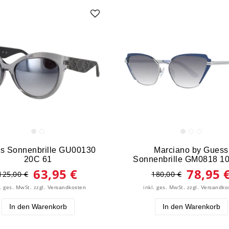
s Sonnenbrille GU00130
Marciano by Guess
20C 61
Sonnenbrille GM0818 1
63,95 €
78,95 
125,00 €
180,00 €
l. ges. MwSt.
zzgl.
inkl. ges. MwSt.
zzgl.
Versandkosten
Versandko
In den Warenkorb
In den Warenkorb