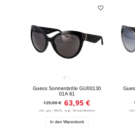
Guess Sonnenbrille GU00130
Gues
01A 61
63,95 €
125,00 €
inkl. ges. MwSt.
zzgl.
ink
Versandkosten
In den Warenkorb