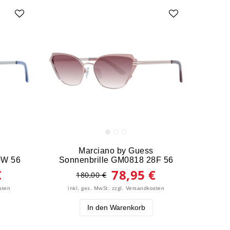
Marciano by Guess
0W 56
Sonnenbrille GM0818 28F 56
€
78,95 €
180,00 €
inkl. ges. MwSt.
zzgl.
sten
Versandkosten
In den Warenkorb