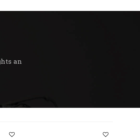
ghts an