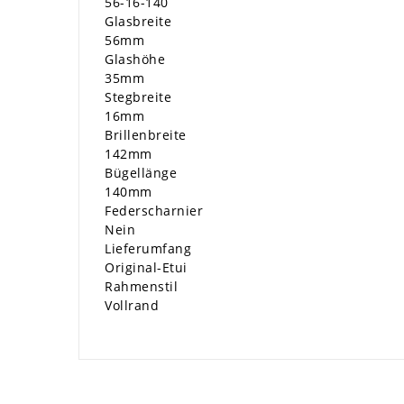
56-16-140
Glasbreite
56mm
Glashöhe
35mm
Stegbreite
16mm
Brillenbreite
142mm
Bügellänge
140mm
Federscharnier
Nein
Lieferumfang
Original-Etui
Rahmenstil
Vollrand