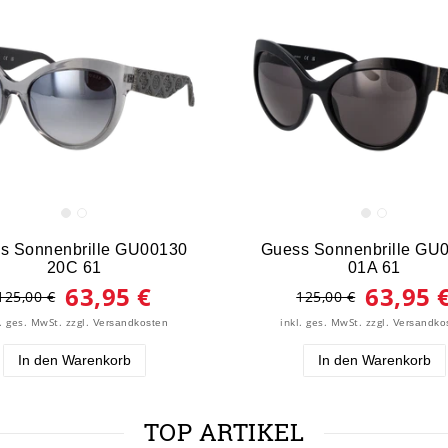
s Sonnenbrille GU00130
Guess Sonnenbrille GU
20C 61
01A 61
63,95 €
63,95 
125,00 €
125,00 €
l. ges. MwSt.
zzgl.
inkl. ges. MwSt.
zzgl.
Versandkosten
Versandko
In den Warenkorb
In den Warenkorb
TOP ARTIKEL