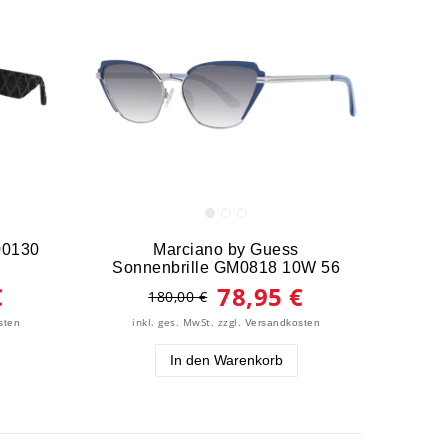
00130
Marciano by Guess
Sonnenbrille GM0818 10W 56
€
78,95 €
180,00 €
inkl. ges. MwSt.
zzgl.
sten
Versandkosten
In den Warenkorb