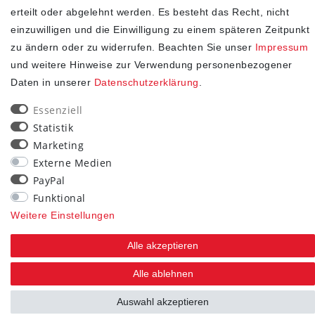
erteilt oder abgelehnt werden. Es besteht das Recht, nicht
SHOP
einzuwilligen und die Einwilligung zu einem späteren Zeitpunkt
zu ändern oder zu widerrufen. Beachten Sie unser
Impressum
Impressum
und weitere Hinweise zur Verwendung personenbezogener
Daten­schutz­erklärung
Daten in unserer
Daten­schutz­erklärung
.
AGB
Essenziell
Widerrufs­recht
Statistik
Kontakt
Marketing
Vertrag widerrufen
Externe Medien
PayPal
STAY CONNECTED
Funktional
Weitere Einstellungen
Alle akzeptieren
Alle ablehnen
Auswahl akzeptieren