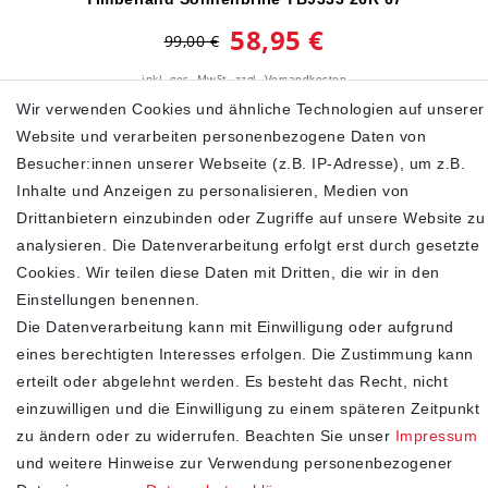
58,95 €
99,00 €
inkl. ges. MwSt.
zzgl.
Versandkosten
Wir verwenden Cookies und ähnliche Technologien auf unserer
In den Warenkorb
Website und verarbeiten personenbezogene Daten von
Besucher:innen unserer Webseite (z.B. IP-Adresse), um z.B.
Inhalte und Anzeigen zu personalisieren, Medien von
Drittanbietern einzubinden oder Zugriffe auf unsere Website zu
SHOP
analysieren. Die Datenverarbeitung erfolgt erst durch gesetzte
Impressum
Cookies. Wir teilen diese Daten mit Dritten, die wir in den
Einstellungen benennen.
Daten­schutz­erklärung
Die Datenverarbeitung kann mit Einwilligung oder aufgrund
AGB
eines berechtigten Interesses erfolgen. Die Zustimmung kann
Widerrufs­recht
erteilt oder abgelehnt werden. Es besteht das Recht, nicht
Kontakt
einzuwilligen und die Einwilligung zu einem späteren Zeitpunkt
Vertrag widerrufen
zu ändern oder zu widerrufen. Beachten Sie unser
Impressum
STAY CONNECTED
und weitere Hinweise zur Verwendung personenbezogener