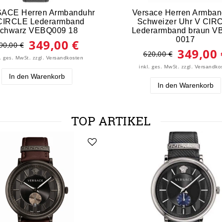
ACE Herren Armbanduhr
Versace Herren Armban
CIRCLE Lederarmband
Schweizer Uhr V CIR
schwarz VEBQ009 18
Lederarmband braun V
0017
349,00 €
90,00 €
349,00 
620,00 €
l. ges. MwSt.
zzgl.
Versandkosten
inkl. ges. MwSt.
zzgl.
Versandko
In den Warenkorb
In den Warenkorb
TOP ARTIKEL