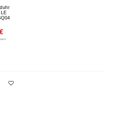
duhr
CLE
BQ04
€
sten