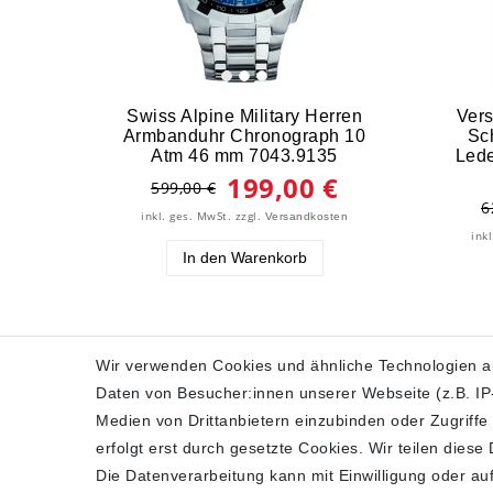
Swiss Alpine Military Herren
Ver
Armbanduhr Chronograph 10
Sc
Atm 46 mm 7043.9135
Led
199,00 €
599,00 €
6
inkl. ges. MwSt.
zzgl.
Versandkosten
ink
In den Warenkorb
Wir verwenden Cookies und ähnliche Technologien a
Daten von Besucher:innen unserer Webseite (z.B. IP-
SHOP
Medien von Drittanbietern einzubinden oder Zugriffe
erfolgt erst durch gesetzte Cookies. Wir teilen diese
Impressum
Die Datenverarbeitung kann mit Einwilligung oder auf
Daten­schutz­erklärung