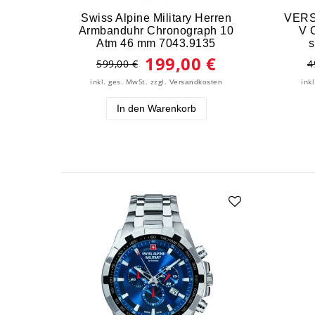
Swiss Alpine Military Herren
VERS
Armbanduhr Chronograph 10
V 
Atm 46 mm 7043.9135
199,00 €
599,00 €
4
inkl. ges. MwSt.
zzgl.
ink
Versandkosten
In den Warenkorb