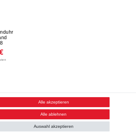
nduhr
and
8
€
sten
Alle akzeptieren
STAY CONNECTED
Alle ablehnen
Auswahl akzeptieren