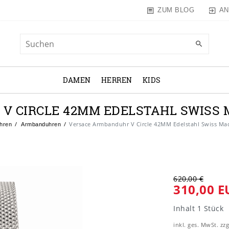
AN
ZUM BLOG
DAMEN
HERREN
KIDS
 CIRCLE 42MM EDELSTAHL SWISS M
Versace Armbanduhr V Circle 42MM Edelstahl Swiss Ma
hren
Armbanduhren
620,00 €
310,00 E
Inhalt
1
Stück
inkl. ges. MwSt. zzg