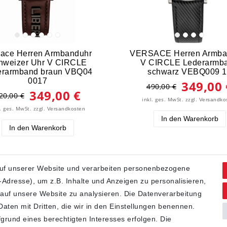
sace Herren Armbanduhr
VERSACE Herren Armba
hweizer Uhr V CIRCLE
V CIRCLE Lederarmb
erarmband braun VBQ04
schwarz VEBQ009 1
0017
349,00 
490,00 €
349,00 €
20,00 €
inkl. ges. MwSt.
zzgl.
Versandko
l. ges. MwSt.
zzgl.
Versandkosten
In den Warenkorb
In den Warenkorb
uf unserer Website und verarbeiten personenbezogene
Adresse), um z.B. Inhalte und Anzeigen zu personalisieren,
 auf unsere Website zu analysieren. Die Datenverarbeitung
 Daten mit Dritten, die wir in den Einstellungen benennen.
grund eines berechtigten Interesses erfolgen. Die