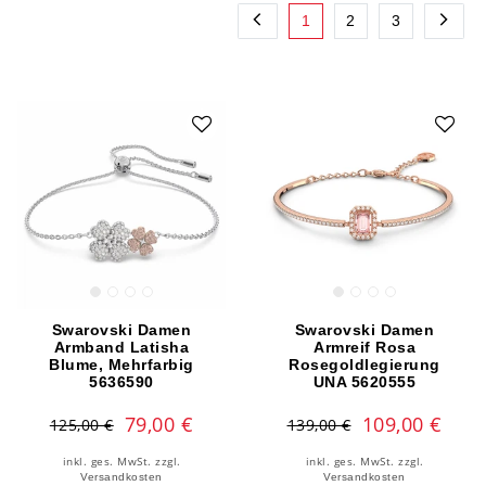
1
2
3
Swarovski Damen
Swarovski Damen
Armband Latisha
Armreif Rosa
Blume, Mehrfarbig
Rosegoldlegierung
5636590
UNA 5620555
79,00 €
109,00 €
125,00 €
139,00 €
inkl. ges. MwSt.
zzgl.
inkl. ges. MwSt.
zzgl.
Versandkosten
Versandkosten