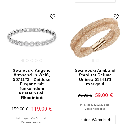
Swarovski Angelic
Swarovski Armband
Armband in Weiß,
Stardust Deluxe
5071173 - Zeitlose
Unisex 5184171
Eleganz mit
rosegold
funkelndem
Kristallpavé,
59,00 €
99,00 €
Rhodiniert
inkl. ges. MwSt.
zzgl.
119,00 €
159,00 €
Versandkosten
inkl. ges. MwSt.
zzgl.
In den Warenkorb
Versandkosten