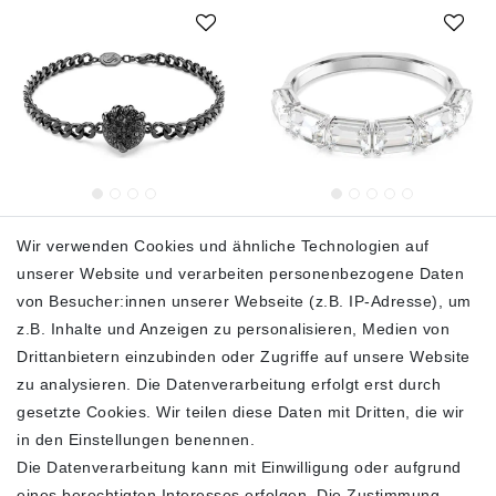
SWAROVSKI Armband
Swarovski Armband
Wir verwenden Cookies und ähnliche Technologien auf
Unisex
Unisex Millenia Bangle
Dragon & Phoenix
Octagon Cut weiß
unserer Website und verarbeiten personenbezogene Daten
„Dragon’s Claw“
rhodiniert 5696321
von Besucher:innen unserer Webseite (z.B. IP-Adresse), um
Ruthenium‑Plated
Schwarz 5675844
179,00 €
230,00 €
z.B. Inhalte und Anzeigen zu personalisieren, Medien von
Drittanbietern einzubinden oder Zugriffe auf unsere Website
99,00 €
139,00 €
inkl. ges. MwSt.
zzgl.
zu analysieren. Die Datenverarbeitung erfolgt erst durch
Versandkosten
inkl. ges. MwSt.
zzgl.
gesetzte Cookies. Wir teilen diese Daten mit Dritten, die wir
Versandkosten
In den Warenkorb
in den Einstellungen benennen.
In den Warenkorb
Die Datenverarbeitung kann mit Einwilligung oder aufgrund
eines berechtigten Interesses erfolgen. Die Zustimmung