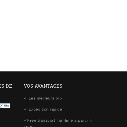
ES DE
VOS AVANTAGES
✓ Les meilleurs prix
✓ Expédition rapide
✓Free transport maritime à partir fr