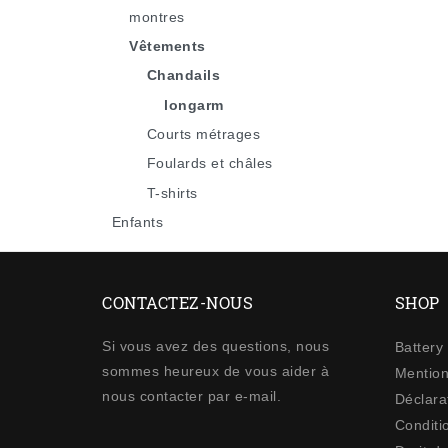
montres
Vêtements
Chandails
longarm
Courts métrages
Foulards et châles
T-shirts
Enfants
CONTACTEZ-NOUS
SHOP
Si vous avez des questions, nous
Battery
sommes heureux de vous aider à
Mention
nous contacter par e-mail.
Déclarat
Conditi