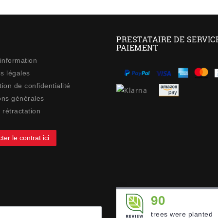
PRESTATAIRE DE SERVIC
PAIEMENT
 information
s légales
ion de confidentialité
ons générales
 rétractation
ter le contrat ici
90
trees were planted