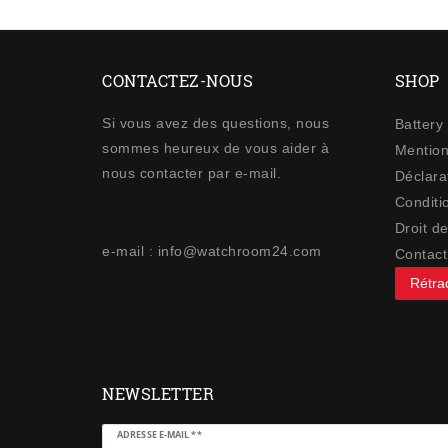
CONTACTEZ-NOUS
SHOP
Si vous avez des questions, nous
Battery
sommes heureux de vous aider à
Mention
nous contacter par e-mail.
Déclarat
Conditi
Droit de
e-mail : info@watchroom24.com
Contact
Rétrac
NEWSLETTER
Ceres::Template.newsletterHoneypotLabel
ADRESSE E-MAIL **