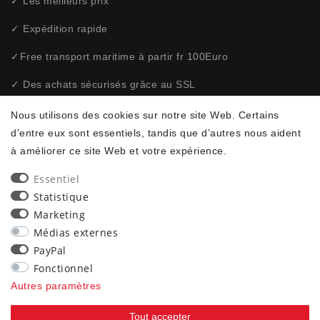
✓ Les meilleurs prix
✓ Expédition rapide
✓Free transport maritime à partir fr 100Euro
✓ Des achats sécurisés grâce au SSL
✓ Politique de confidentialité
Nous utilisons des cookies sur notre site Web. Certains
d’entre eux sont essentiels, tandis que d’autres nous aident
à améliorer ce site Web et votre expérience.
NEWSLETTER
Essentiel
Ceres::Template.newsletterHoneypotLabel
ADRESSE E-MAIL **
Statistique
Marketing
Par la présente, je confirme avoir lu la
. Je
Déclaration de confidentialité
Médias externes
peux rétracter mon consentement à tout moment.**
PayPal
Fonctionnel
S’abonner
Autres paramètres
** Il s’agit d’un champ obligatoire.
Tout accepter