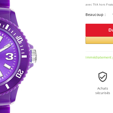
avec TVA hors
Frais
Beaucoup :
D
Immédiatement p
Achats
sécurisés