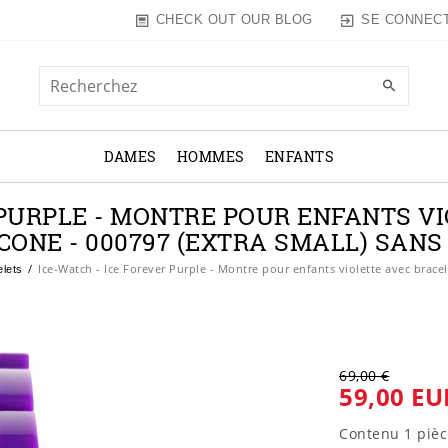
SE CONNEC
CHECK OUT OUR BLOG
DAMES
HOMMES
ENFANTS
 PURPLE - MONTRE POUR ENFANTS V
ICONE - 000797 (EXTRA SMALL) SANS
Ice-Watch - Ice Forever Purple - Montre pour enfants violette avec bracel
lets
69,00 €
59,00 EU
Contenu
1
pièc