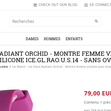
SE CONNEC
CHECK OUT OUR BLOG
DAMES
HOMMES
ENFANTS
RADIANT ORCHID - MONTRE FEMME 
ILICONE ICE.GL.RAO.U.S.14 - SANS O
Ice-Watch - Ice Glam Radiant Orchid - Montre femme violette avec brac
celets
79,00 EU
Contenu
1
pièc
avec TVA hors
Frais