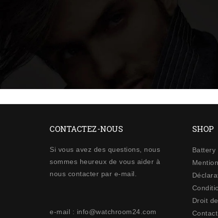
CONTACTEZ-NOUS
SHOP
Si vous avez des questions, nous
Battery
sommes heureux de vous aider à
Mention
nous contacter par e-mail.
Déclarat
Conditi
Droit de
e-mail : info@watchroom24.com
Contact