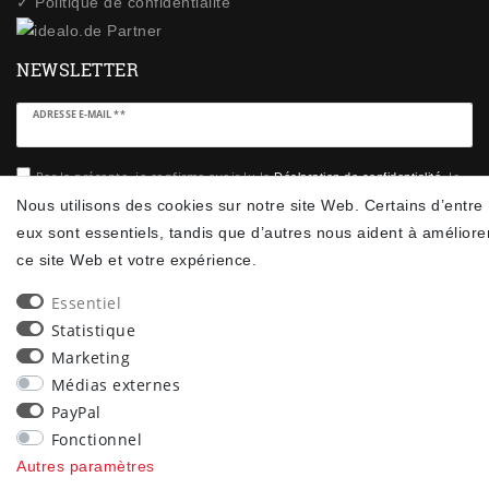
✓ Politique de confidentialité
NEWSLETTER
Ceres::Template.newsletterHoneypotLabel
ADRESSE E-MAIL **
Par la présente, je confirme avoir lu la
. Je
Déclaration de confidentialité
peux rétracter mon consentement à tout moment.**
Nous utilisons des cookies sur notre site Web. Certains d’entre
eux sont essentiels, tandis que d’autres nous aident à améliore
S’abonner
ce site Web et votre expérience.
** Il s’agit d’un champ obligatoire.
Essentiel
Statistique
90
Marketing
trees were planted
Médias externes
PayPal
Fonctionnel
Autres paramètres