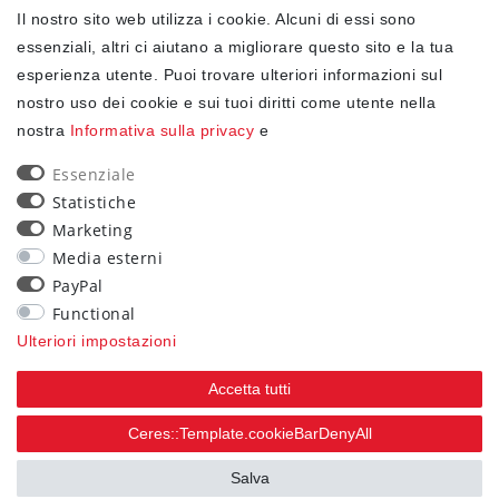
Il nostro sito web utilizza i cookie. Alcuni di essi sono
✓ Protezione dei dati
essenziali, altri ci aiutano a migliorare questo sito e la tua
esperienza utente. Puoi trovare ulteriori informazioni sul
nostro uso dei cookie e sui tuoi diritti come utente nella
NEWSLETTER
nostra
Informativa sulla privacy
e
Ceres::Template.newsletterHoneypotLabel
EMAIL CERES::TEMPLATE.NEWSLETTERISREQUIREDFOOTNOTE
Essenziale
Statistiche
Confermo di aver letto la
Informativa sulla privacy
Marketing
.Ceres::Template.newsletterIsRequiredFootnote
Media esterni
PayPal
Iscriviti
Functional
Ceres::Template.newsletterIsRequiredFootnote
Ulteriori impostazioni
Ceres::Template.newsletterIsRequired
Accetta tutti
90
Ceres::Template.cookieBarDenyAll
trees were planted
Salva