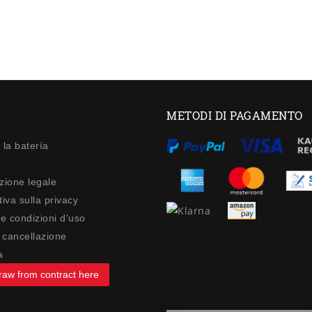
METODI DI PAGAMENTO
 la batería
zione legale
iva sulla privacy
 e condizioni d'uso
di cancellazione
a
raw from contract here