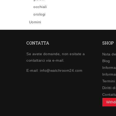
occhiali
orologi
Uomini
CONTATTA
SHOP
Se avete domande, non esitate a
Nota de
contattarci via e-mail.
Blog
Informa
E-mail: info@watchroom24.com
Informat
Termini
Diritti 
Contatt
Withd