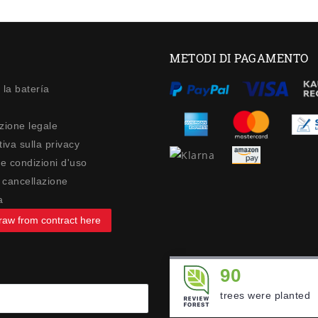
METODI DI PAGAMENTO
 la batería
zione legale
iva sulla privacy
 e condizioni d'uso
di cancellazione
a
raw from contract here
90
trees were planted