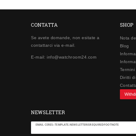
CONTATTA
SHOP
Se avete domande, non esitate a
Nota de
contattarci via e-mail.
Blog
Informa
E-mail: info@watchroom24.com
Informat
Termini
Diritti 
Contatt
Withd
NEWSLETTER
Ceres::Template.newsletterHoneypotLabel
EMAIL CERES::TEMPLATE.NEWSLETTERISREQUIREDFOOTNOTE