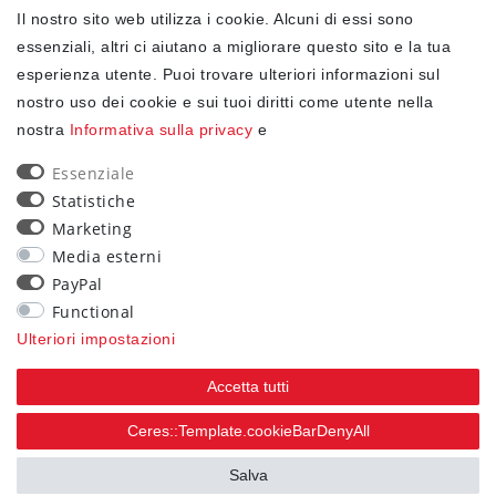
Il nostro sito web utilizza i cookie. Alcuni di essi sono
✓ Protezione dei dati
essenziali, altri ci aiutano a migliorare questo sito e la tua
esperienza utente. Puoi trovare ulteriori informazioni sul
nostro uso dei cookie e sui tuoi diritti come utente nella
NEWSLETTER
nostra
Informativa sulla privacy
e
Ceres::Template.newsletterHoneypotLabel
EMAIL CERES::TEMPLATE.NEWSLETTERISREQUIREDFOOTNOTE
Essenziale
Statistiche
Confermo di aver letto la
Informativa sulla privacy
Marketing
.Ceres::Template.newsletterIsRequiredFootnote
Media esterni
PayPal
Iscriviti
Functional
Ceres::Template.newsletterIsRequiredFootnote
Ulteriori impostazioni
Ceres::Template.newsletterIsRequired
Accetta tutti
90
Ceres::Template.cookieBarDenyAll
trees were planted
Salva