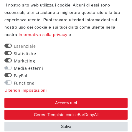
Il nostro sito web utilizza i cookie. Alcuni di essi sono
✓ Protezione dei dati
essenziali, altri ci aiutano a migliorare questo sito e la tua
esperienza utente. Puoi trovare ulteriori informazioni sul
nostro uso dei cookie e sui tuoi diritti come utente nella
NEWSLETTER
nostra
Informativa sulla privacy
e
Ceres::Template.newsletterHoneypotLabel
EMAIL CERES::TEMPLATE.NEWSLETTERISREQUIREDFOOTNOTE
Essenziale
Statistiche
Confermo di aver letto la
Informativa sulla privacy
Marketing
.Ceres::Template.newsletterIsRequiredFootnote
Media esterni
PayPal
Iscriviti
Functional
Ceres::Template.newsletterIsRequiredFootnote
Ulteriori impostazioni
Ceres::Template.newsletterIsRequired
Accetta tutti
90
Ceres::Template.cookieBarDenyAll
trees were planted
Salva