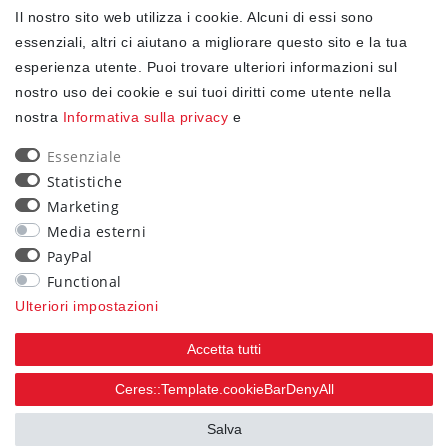
Il nostro sito web utilizza i cookie. Alcuni di essi sono
✓ Protezione dei dati
essenziali, altri ci aiutano a migliorare questo sito e la tua
esperienza utente. Puoi trovare ulteriori informazioni sul
nostro uso dei cookie e sui tuoi diritti come utente nella
NEWSLETTER
nostra
Informativa sulla privacy
e
Ceres::Template.newsletterHoneypotLabel
EMAIL CERES::TEMPLATE.NEWSLETTERISREQUIREDFOOTNOTE
Essenziale
Statistiche
Confermo di aver letto la
Informativa sulla privacy
Marketing
.Ceres::Template.newsletterIsRequiredFootnote
Media esterni
PayPal
Iscriviti
Functional
Ceres::Template.newsletterIsRequiredFootnote
Ulteriori impostazioni
Ceres::Template.newsletterIsRequired
Accetta tutti
90
Ceres::Template.cookieBarDenyAll
trees were planted
Salva