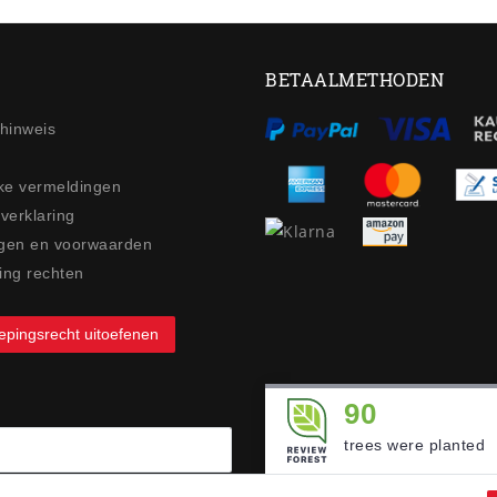
BETAALMETHODEN
ehinweis
jke vermeldingen
 verklaring
gen en voorwaarden
ing rechten
epingsrecht uitoefenen
90
trees were planted