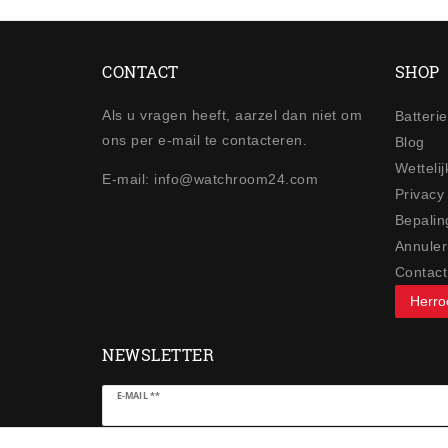
CONTACT
SHOP
Als u vragen heeft, aarzel dan niet om
Batteri
ons per e-mail te contacteren.
Blog
Wetteli
E-mail: info@watchroom24.com
Privacy
Bepalin
Annuler
Contact
Herro
NEWSLETTER
Ceres::Template.newsletterHoneypotLabel
E-MAIL **