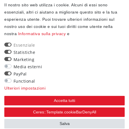
Il nostro sito web utilizza i cookie. Alcuni di essi sono
✓ Protezione dei dati
essenziali, altri ci aiutano a migliorare questo sito e la tua
esperienza utente. Puoi trovare ulteriori informazioni sul
nostro uso dei cookie e sui tuoi diritti come utente nella
NEWSLETTER
nostra
Informativa sulla privacy
e
Ceres::Template.newsletterHoneypotLabel
EMAIL CERES::TEMPLATE.NEWSLETTERISREQUIREDFOOTNOTE
Essenziale
Statistiche
Confermo di aver letto la
Informativa sulla privacy
Marketing
.Ceres::Template.newsletterIsRequiredFootnote
Media esterni
PayPal
Iscriviti
Functional
Ceres::Template.newsletterIsRequiredFootnote
Ulteriori impostazioni
Ceres::Template.newsletterIsRequired
Accetta tutti
90
Ceres::Template.cookieBarDenyAll
trees were planted
Salva