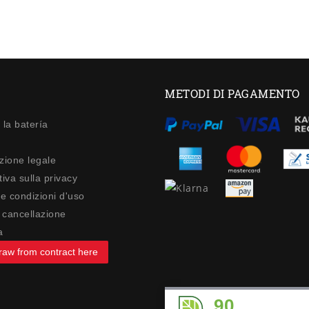
METODI DI PAGAMENTO
 la batería
zione legale
iva sulla privacy
 e condizioni d'uso
di cancellazione
a
raw from contract here
90