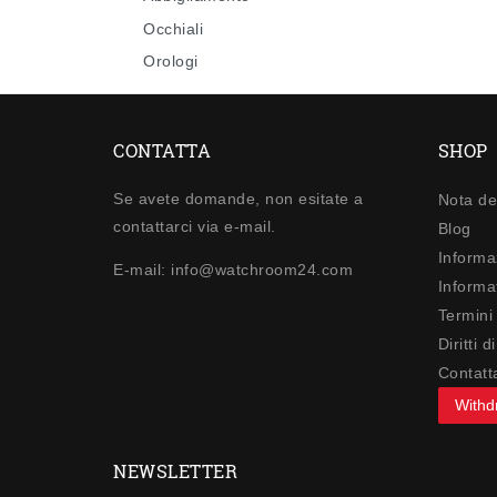
Occhiali
Orologi
CONTATTA
SHOP
Se avete domande, non esitate a
Nota de
contattarci via e-mail.
Blog
Informa
E-mail: info@watchroom24.com
Informat
Termini
Diritti 
Contatt
Withd
NEWSLETTER