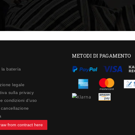
METODI DI PAGAMENTO
 la batería
zione legale
iva sulla privacy
 e condizioni d'uso
di cancellazione
a
raw from contract here