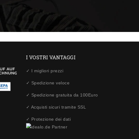
I VOSTRI VANTAGGI
✓ I migliori prezzi
✓ Spedizione veloce
✓ Spedizione gratuita da 100Euro
✓ Acquisti sicuri tramite SSL
✓ Protezione dei dati