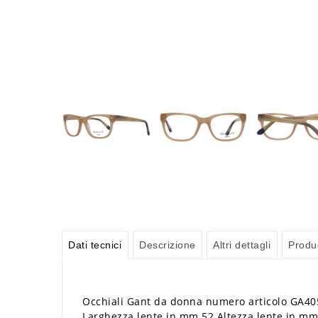
Dati tecnici
Descrizione
Altri dettagli
Produ
Occhiali Gant da donna numero articolo GA405
Larghezza lente in mm 52 Altezza lente in m