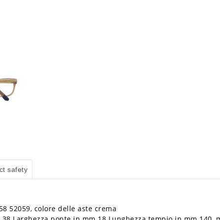
ct safety
8 52059, colore delle aste crema
m 38 Larghezza ponte in mm 18 Lunghezza tempio in mm 140, ma